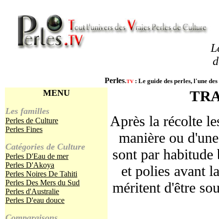
L
d
Perles
.
:
Le guide des perles, l'une des
TV
MENU
TRA
Les familles
Après la récolte le
Perles de Culture
Perles Fines
manière ou d'une
Catégories de Culture
sont par habitude 
Perles D'Eau de mer
Perles D'Akoya
et polies avant l
Perles Noires De Tahiti
Perles Des Mers du Sud
méritent d'être so
Perles d'Australie
Perles D'eau douce
Comparaisons