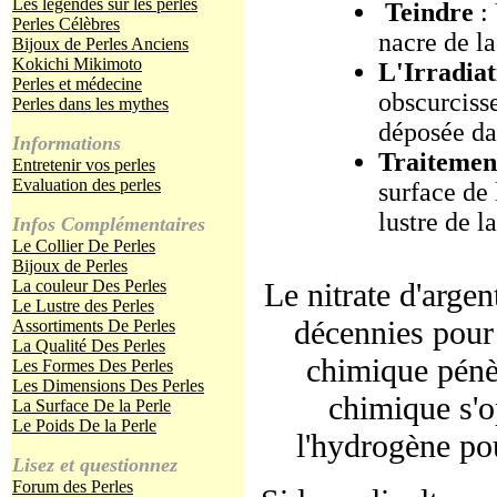
Les légendes sur les perles
Teindre
:
Perles Célèbres
nacre de la
Bijoux de Perles Anciens
Kokichi Mikimoto
L'Irradiat
Perles et médecine
obscurcisse
Perles dans les mythes
déposée da
Informations
Traitement
Entretenir vos perles
Evaluation des perles
surface de 
lustre de la
Infos Complémentaires
Le Collier De Perles
Bijoux de Perles
La couleur Des Perles
Le nitrate d'arge
Le Lustre des Perles
décennies pour 
Assortiments De Perles
La Qualité Des Perles
chimique pénèt
Les Formes Des Perles
Les Dimensions Des Perles
chimique s'op
La Surface De la Perle
Le Poids De la Perle
l'hydrogène pou
Lisez et questionnez
Forum des Perles