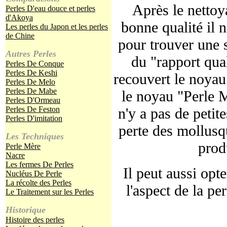
Après le nettoya
Perles D'eau douce et perles
d'Akoya
bonne qualité il 
Les perles du Japon et les perles
de Chine
pour trouver une s
Autres Perles
du "rapport qual
Perles De Conque
Perles De Keshi
recouvert le noyau 
Perles De Melo
Perles De Mabe
le noyau "Perle M
Perles D'Ormeau
Perles De Feston
n'y a pas de peti
Perles D'imitation
perte des mollusq
Les Techniques
prod
Perle Mère
Nacre
Les fermes De Perles
Il peut aussi opt
Nucléus De Perle
La récolte des Perles
l'aspect de la per
Le Traitement sur les Perles
Historique
Histoire des perles