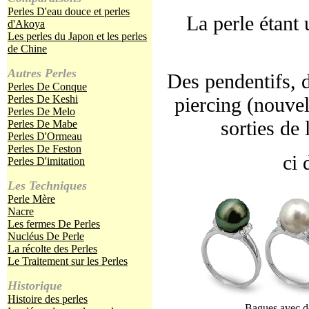
Perles D'eau douce et perles
La perle étant
d'Akoya
Les perles du Japon et les perles
de Chine
Autres Perles
Des pendentifs, d
Perles De Conque
Perles De Keshi
piercing (nouve
Perles De Melo
sorties de 
Perles De Mabe
Perles D'Ormeau
Perles De Feston
ci 
Perles D'imitation
Les Techniques
Perle Mère
Nacre
Les fermes De Perles
Nucléus De Perle
La récolte des Perles
Le Traitement sur les Perles
Historique
Histoire des perles
Bagues avec d