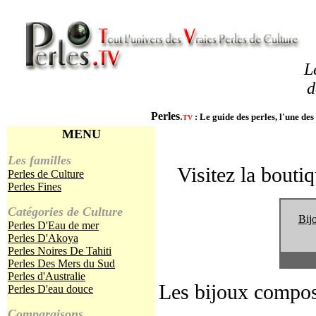
L
d
Perles
.
:
Le guide des perles, l'une des
TV
MENU
Les familles
Visitez la bouti
Perles de Culture
Perles Fines
Catégories de Culture
Bijo
Perles D'Eau de mer
Perles D'Akoya
Perles Noires De Tahiti
Perles Des Mers du Sud
Perles d'Australie
Les bijoux compos
Perles D'eau douce
Comparaisons