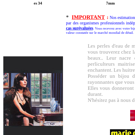
es 34
7mm
*
IMPORTANT
:
Nos estimations
par des organismes professionnels indé
cas surévaluées
. Vous recevrez avec votre bij
valeur constatée sur le marché mondial de détail.
Les perles d'eau de m
vous trouverez chez la
beaux.. Leur nacre 
perliculteurs maitr
enchantent. Les huitres
Posséder un bijou de
rayonnantes que vous l
Elles vous donneront 
durant.
N'hésitez pas à nous 