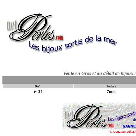
Vente en Gros et au détail de bijoux 
perles perles de culture collier de perles perles de tahiti b
Ref :
Perles :
es 34
7mm