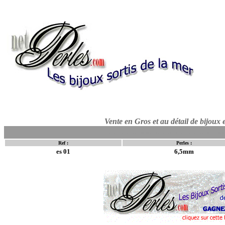
Vente en Gros et au détail de bijoux 
perles perles de culture collier de perles perles de tahiti b
Ref :
Perles :
es 01
6,5mm