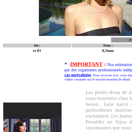
r
Ref :
Perles :
es 01
6,5mm
*
IMPORTANT
:
Nos estimations
par des organismes professionnels indé
cas surévaluées
. Vous recevrez avec votre bij
valeur constatée sur le marché mondial de détail.
Les perles d'eau de m
vous trouverez chez la
beaux.. Leur nacre 
perliculteurs maitr
enchantent. Les huitres
Posséder un bijou de
rayonnantes que vous l