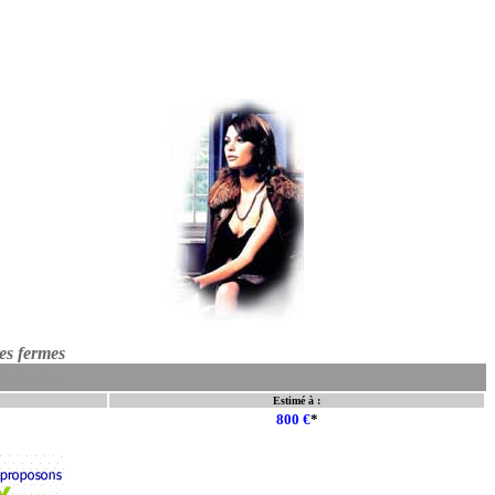
des fermes
erle de culture
Estimé à :
800 €
*