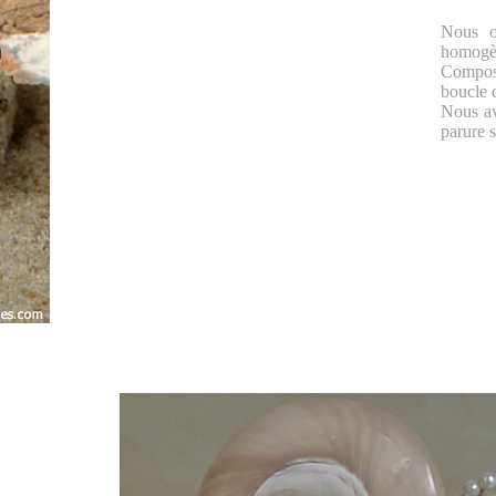
Nous of
homogè
Composé
boucle d
Nous av
parure s