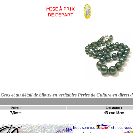
Gros et au détail de bijoux en véritables Perles de Culture en direct 
de culture collier de perles perles de tahiti bracelet boucles d'oreilles perles akoya perles d'eau douce bijoux en p
Perles :
Longueurs :
7,5mm
45 cm/18cm