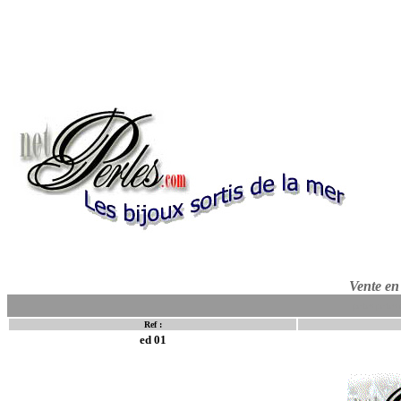
Vente en 
perles perles 
Ref :
ed 01