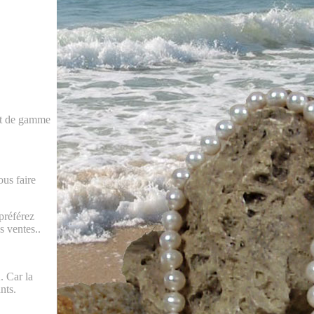
aut de gamme
us faire
 préférez
s ventes..
. Car la
ants.